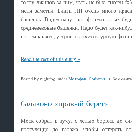
толпу джипов за ним, чуть не был снесен fx3
меня заметил. Близи НН очень много крас
башенок. Видел пару трансформаторных будо
средневековые башенки. Надо будет как-нибуд
по тем краям , устроить архитектурную фото-
Read the rest of this entry »
Posted by nightfog under
Мотофан
,
События
•
Коммента
балаково «правый берег»
Моск собран в кучу, с ленью борюсь до сих
прогуляццо до гаража, чтобы оттереть о