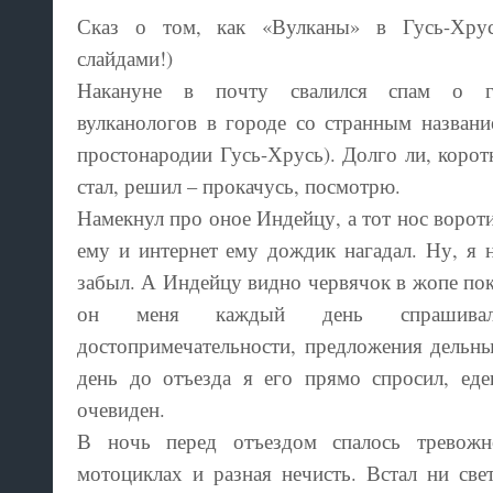
Сказ о том, как «Вулканы» в Гусь-Хрус
слайдами!)
Накануне в почту свалился спам о г
вулканологов в городе со странным названи
простонародии Гусь-Хрусь). Долго ли, коротк
стал, решил – прокачусь, посмотрю.
Намекнул про оное Индейцу, а тот нос воротит
ему и интернет ему дождик нагадал. Ну, я н
забыл. А Индейцу видно червячок в жопе поко
он меня каждый день спрашив
достопримечательности, предложения дельны
день до отъезда я его прямо спросил, ед
очевиден.
В ночь перед отъездом спалось тревожн
мотоциклах и разная нечисть. Встал ни све