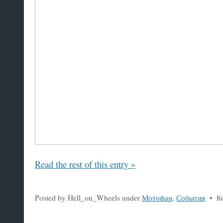
Read the rest of this entry »
Posted by Hell_on_Wheels under
Мотофан
,
События
•
К