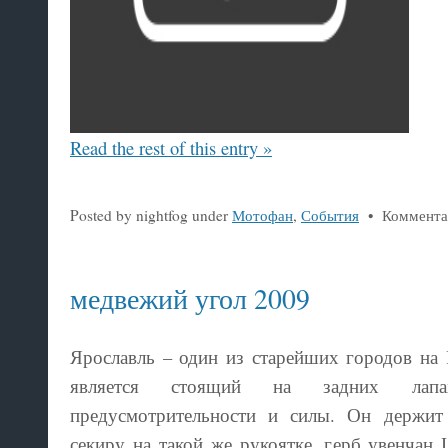
Read the rest of this entry »
Posted by nightfog under
Мотофан
,
События
•
Коммента
медвежий угол 2009
Ярославль – один из старейших городов на 
является стоящий на задних лапа
предусмотрительности и силы. Он держит
секиру на такой же рукоятке, герб увенча